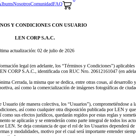
0
Álbums
Nosotros
Comunidad
FAQ
NOS Y CONDICIONES CON USUARIO
LEN CORP S.A.C.
tima actualización: 02 de julio de 2026
formación legal (en adelante, los “Términos y Condiciones”) aplicables
or LEN CORP S.A.C., identificada con RUC Nro. 20612161047 (en adel
ima Cerrada, la misma que se dedica, entre otras cosas, al desarrollo y
 deportiva, así como la comercialización de imágenes fotográficas de ciu
e Usuario (de manera colectiva, los “Usuarios”), comprometiéndose a 
diciones, así como cualquier otra disposición publicada por LEN y que f
í como sus efectos jurídicos, quedarán regidos por estas reglas y sometid
nto se aplicarán y se entenderán como parte integral de todos los acto
por LEN. Se deja constancia de que el rol de los Usuarios dependerá de 
formas y modalidades, motivo por el cual será importante entender siemp