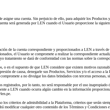
 asigne una cuenta. Sin perjuicio de ello, para adquirir los Productos y
 cuenta será generada por LEN cuando el Usuario proporcione la siguie
ación de la cuenta correspondiente y proporcionados a LEN a través de 
onados, el Usuario se compromete a realizar la correspondiente actuali
o tratamiento se dará de conformidad con las normas sobre la correspo
os, o en el supuesto de que LEN considere que existen motivos razonabl
expresión de causa, denegarle sus Productos, Servicios y/o el acceso a la
e compromete a no divulgar los datos brindados con terceras personas, s
 registrados, por lo tanto, no será responsable por el uso inapropiado d
amente a LEN cuando ocurra algún cambio en la información proporcion
@len.pe.
los criterios de admisibilidad a la Plataforma, criterios que serán sie
rá modificar cualquier otro contenido de los Términos y Condiciones 