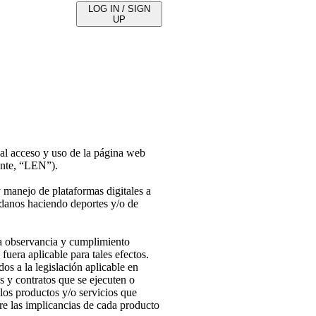
LOG IN / SIGN
UP
 al acceso y uso de la página web
ante, “LEN”).
 manejo de plataformas digitales a
dadanos haciendo deportes y/o de
la observancia y cumplimiento
uera aplicable para tales efectos.
os a la legislación aplicable en
s y contratos que se ejecuten o
los productos y/o servicios que
re las implicancias de cada producto